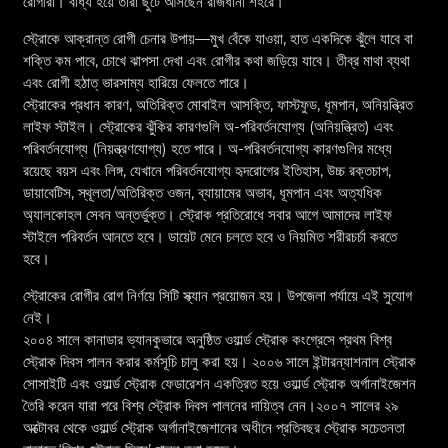
রোগীরা। বাধ্য হয়ে তারা ছুটে আসছেন রাজধানী শহরে।
স্ট্রোকে আক্রান্ত রোগী চেনার উপায়—মুখ বেঁকে যাওয়া, হাত একদিকে ঝুঁলে যাবে বা
শক্তি কম পাবে, চোখে ঝাপসা দেখা এবং রোগীর কথা জড়িয়ে যাবে। তীব্র মাথা ব্যথা
এবং রোগী হঠাত্ ভারসাম্য হারিয়ে ফেলতে পারে।
স্ট্রোকের প্রধান কারণ, অতিরিক্ত মোবাইল আসক্তি, ফাস্টফুড, ধূমপান, অনিয়ন্ত্রিত
লাইফ স্টাইল। স্ট্রোকের ঝুঁকির কারণগুলি অ-পরিবর্তনযোগ্য (অনিয়ন্ত্রিত) এবং
পরিবর্তনযোগ্য (নিয়ন্ত্রণযোগ্য) হতে পারে। অ-পরিবর্তনযোগ্য কারণগুলির মধ্যে
রয়েছে বয়স এবং লিঙ্গ, যেখানে পরিবর্তনযোগ্য হৃদরোগের ইতিহাস, উচ্চ রক্তচাপ,
ডায়াবেটিস, স্থূলতা/অতিরিক্ত ওজন, ব্যায়ামের অভাব, ধূমপান এবং অত্যধিক
অ্যালকোহল সেবন অন্তর্ভুক্ত। স্ট্রোক প্রতিরোধে সবার আগে আমাদের লাইফ
স্টাইলে পরিবর্তন আনতে হবে। ডায়েট মেনে চলতে হবে ও নিয়মিত শরীরচর্চা করতে
হবে।
স্ট্রোকের রোগীর রোগ নির্ণয়ে সিটি স্ক্যান প্রয়োজন হয়। উপজেলা পর্যায়ে এই সুযোগ
নেই।
২০০৪ সালে কানাডার ভ্যানকুভারে অনুষ্ঠিত ওয়ার্ল্ড স্ট্রোক কংগ্রেসে প্রথম বিশ্ব
স্ট্রোক দিবস পালন করার কর্মসূচি চালু করা হয়। ২০০৬ সালে ইন্টারন্যাশনাল স্ট্রোক
সোসাইটি এবং ওয়ার্ল্ড স্ট্রোক ফেডারেশন একত্রিত হয়ে ওয়ার্ল্ড স্ট্রোক অর্গানাইজেশন
তৈরি করেন যারা পরে বিশ্ব স্ট্রোক দিবস পালনের দায়িত্ব নেন।২০০৭ সালের ২৯
অক্টোবর থেকে ওয়ার্ল্ড স্ট্রোক অর্গানাইজেশানের অধীনে প্রতিবছর স্ট্রোক সচেতনতা