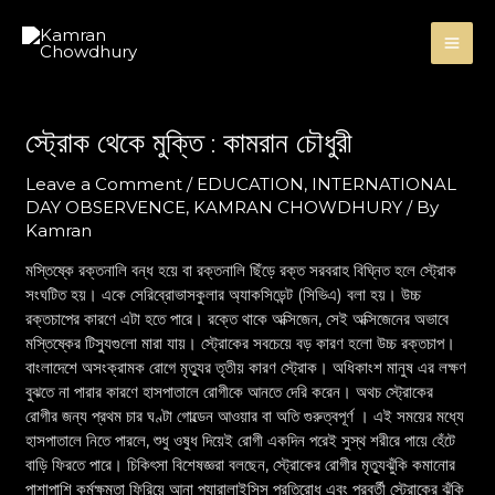
Skip
Post
MA
to
navigation
content
ME
স্ট্রোক থেকে মুক্তি : কামরান চৌধুরী
Leave a Comment
/
EDUCATION
,
INTERNATIONAL
DAY OBSERVENCE
,
KAMRAN CHOWDHURY
/ By
Kamran
মস্তিষ্কে রক্তনালি বন্ধ হয়ে বা রক্তনালি ছিঁড়ে রক্ত সরবরাহ বিঘ্নিত হলে স্ট্রোক
সংঘটিত হয়। একে সেরিব্রোভাসকুলার অ্যাকসিডেন্ট (সিভিএ) বলা হয়। উচ্চ
রক্তচাপের কারণে এটা হতে পারে। রক্তে থাকে অক্সিজেন, সেই অক্সিজেনের অভাবে
মস্তিষ্কের টিস্যুগুলো মারা যায়। স্ট্রোকের সবচেয়ে বড় কারণ হলো উচ্চ রক্তচাপ।
বাংলাদেশে অসংক্রামক রোগে মৃত্যুর তৃতীয় কারণ স্ট্রোক। অধিকাংশ মানুষ এর লক্ষণ
বুঝতে না পারার কারণে হাসপাতালে রোগীকে আনতে দেরি করেন। অথচ স্ট্রোকের
রোগীর জন্য প্রথম চার ঘণ্টা গোল্ডেন আওয়ার বা অতি গুরুত্বপূর্ণ । এই সময়ের মধ্যে
হাসপাতালে নিতে পারলে, শুধু ওষুধ দিয়েই রোগী একদিন পরেই সুস্থ শরীরে পায়ে হেঁটে
বাড়ি ফিরতে পারে। চিকিৎসা বিশেষজ্ঞরা বলছেন, স্ট্রোকের রোগীর মৃত্যুঝুঁকি কমানোর
পাশাপাশি কর্মক্ষমতা ফিরিয়ে আনা প্যারালাইসিস প্রতিরোধ এবং পরবর্তী স্ট্রোকের ঝুঁকি