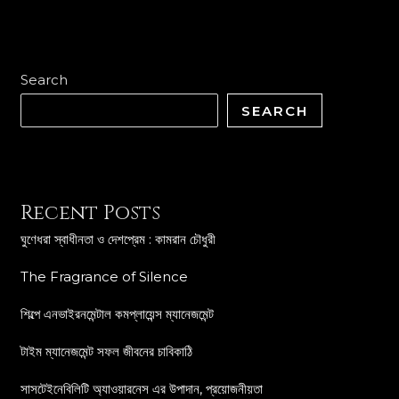
Search
SEARCH
Recent Posts
ঘুণেধরা স্বাধীনতা ও দেশপ্রেম : কামরান চৌধুরী
The Fragrance of Silence
শিল্পে এনভাইরনমেন্টাল কমপ্লায়েন্স ম্যানেজমেন্ট
টাইম ম্যানেজমেন্ট সফল জীবনের চাবিকাঠি
সাসটেইনেবিলিটি অ্যাওয়ারনেস এর উপাদান, প্রয়োজনীয়তা