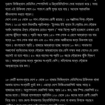
হ্রাসে ফিজিক্যাল মেডিসিন স্পেশালিস্ট ও রিহ্যাবিলিটেশন সেবা সহায়তা করে। সময়
মতো এই চিকিৎসা পেলে ৩০ শতাংশ রোগী সুস্থ হয়ে যায়। অনেকে স্বাভাবিক
জীবনযাপন করতে পারেন।
দেশে এখন ১৫ থেকে ২০ লাখ স্ট্রোকের রোগী রয়েছে। ২৯ অক্টোবর বিশ্ব স্ট্রোক
দিবস। ২০২৪ সালে দিবসটির প্রতিপাদ্য- ‘টুগেদার উই ক্যান বি গ্রেটার দেন স্ট্রোক
অর্থাৎ আমাদের ঐক্য স্ট্রোকের চেয়েও প্রবল।’ সারা বিশ্বে প্রতি ছয়জনে একজন এই
রোগের ঝুঁকিতে আছে। প্রতি বছর প্রায় ১৫০ লক্ষ লোক এ রোগে আক্রান্ত হয় যার
মধ্যে ৬০ লাখ লোক মারা যান এবং ৫০ লাখ লোক আজীবনের জন্য বিকলাঙ্গ হয়ে
পরেন। বাংলাদেশে প্রতি ১ হাজারে আক্রান্ত হচ্ছে অন্তত ১০ জন। সাধারণত
পঞ্চাশোর্ধ ব্যক্তিদের মধ্যে স্ট্রোকে আক্রান্তের হার বেশি লক্ষ্য করা গেলেও যে কোন
বয়সেই তা হতে পারে। ৫০ বছর বয়সের পর প্রতি ১০ বছরে স্ট্রোকের ঝুঁকি দ্বিগুণ
হয়। আক্রান্তদের মধ্যে পুরুষের সংখ্যাই বেশি। মহিলাদের মধ্যে স্ট্রোকে
আক্রান্তের হার কম।
১৮ কোটি জনসংখ্যার দেশে ৮ থেকে ১০ হাজার ফিজিক্যাল মেডিসিনের চিকিৎসক থাকা
দরকার হলেও সংখ্যাটি খুবই কম। এছাড়া দেশে ফিজিওথেরাপিস্ট আছে সাড়ে ৪
হাজারের মতো। অকুপেশনাল থেরাপিস্ট আছে প্রায় ১৫০ জন, আর স্পিচ থেরাপিস্ট ৫০
জনের মতো। নিউরো হাসপাতালে প্রতিদিন ১২০ থেকে ১৪০ জনের মতো রোগী থেরাপি
নিয়ে যান। তবে জেলা-উপজেলায় রিহ্যাবিলিটেশন সেবা না থাকায় বিপাকে পড়ছেন