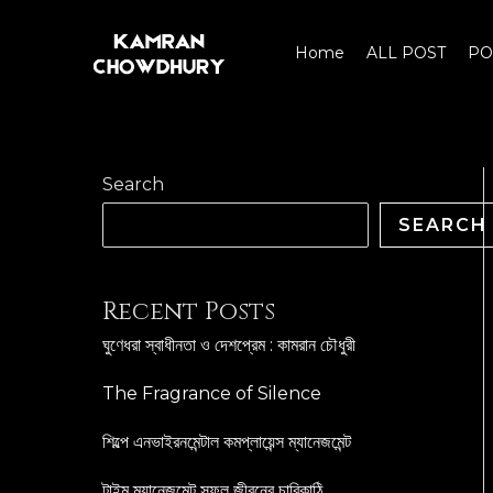
Skip
to
Home
ALL POST
PO
content
Search
SEARCH
Recent Posts
ঘুণেধরা স্বাধীনতা ও দেশপ্রেম : কামরান চৌধুরী
The Fragrance of Silence
শিল্পে এনভাইরনমেন্টাল কমপ্লায়েন্স ম্যানেজমেন্ট
টাইম ম্যানেজমেন্ট সফল জীবনের চাবিকাঠি