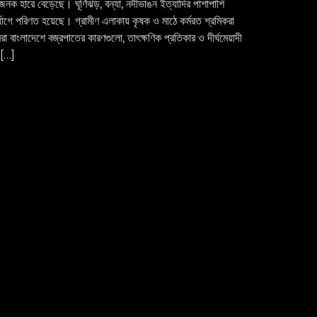
নক হারে বেড়েছে। ঘূর্ণিঝড়, বন্যা, নদীভাঙন ইত্যাদির পাশাপাশি
্যোগে পরিণত হয়েছে। গ্রামীণ এলাকায় কৃষক ও মাঠে কর্মরত শ্রমিকরা
 বাংলাদেশে বজ্রপাতের কারণগুলো, তাৎক্ষণিক প্রতিকার ও দীর্ঘমেয়াদী
ত […]