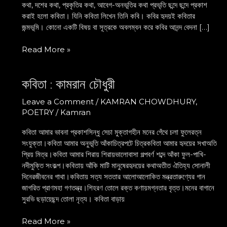
কথা, দশের কথা, প্রকৃতির কথা, আবেগ-অনভূতির কথা প্রভৃতি ছন্দে ছন্দে প্রকাশ
করাই হলো কবিতা। যিনি কবিতা লিখেন তিনি কবি। কবির হৃদয়ই কবিতার
জন্মভূমি। কোনো একটি বিষয় বা সূত্রকে অবলম্বন করে কবির আনন্দ বেদনা […]
Read More »
কবিতা : কামরান চৌধুরী
কবিতা
:
Leave a Comment
/
KAMRAN CHOWDHURY
,
কামরান
POETRY
/
Kamran
চৌধুরী
কবিতা আমার ভাবনা প্রকাশসিন্ধু সেচা মুক্তাগহীন মনের গেঁথে চলা ফুলেরত্ন
সংযুক্তা।কবিতা আমার অনুভূতি আঁকাচিত্রপটে চিত্রকবিতা আমার হৃদয়ের সখাঅতি
প্রিয় মিত্র।কবিতা আমার শিরায় শিরায়ভালোবাসা গল্পবর্ণ শব্দে আঁকা ফুল-পাখি-
নদীমুক্তি সংকল্প।কবিতায় আঁকি মাটি মানুষেরহৃদয়ের কথাঅতীত ঐতিহ্য সোনালী
দিনেরজীবনের গাথা।কবিতায় সত্য সততার আলোআলোকিত মন্ত্রতারুণ্যের গান
জাগরিত প্রাণমহা গণতন্ত্র।শিহরণ তোলে রক্ত কণায়মগ্নতার বৃত্ত।মনের বাগানে
সুরভি ছড়ায়েছন্দ তোলা নৃত্য। কবিতা বাড়ায়
Read More »