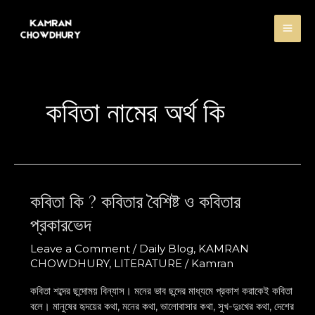
Skip
MA
to
content
ME
কবিতা নামের অর্থ কি
কবিতা কি ? কবিতার বৈশিষ্ট ও কবিতার
কবিতা
কি
প্রকারভেদ
?
কবিতার
Leave a Comment
/
Daily Blog
,
KAMRAN
বৈশিষ্ট
CHOWDHURY
,
LITERATURE
/
Kamran
ও
কবিতার
কবিতা শব্দের ছন্দোময় বিন্যাস। মনের ভাব ছন্দের মাধ্যমে প্রকাশ করাকেই কবিতা
প্রকারভেদ
বলে। মানুষের হৃদয়ের কথা, মনের কথা, ভালোবাসার কথা, সুখ-দুঃখের কথা, দেশের