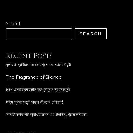
Search
SEARCH
Recent Posts
ঘুণেধরা স্বাধীনতা ও দেশপ্রেম : কামরান চৌধুরী
The Fragrance of Silence
শিল্পে এনভাইরনমেন্টাল কমপ্লায়েন্স ম্যানেজমেন্ট
টাইম ম্যানেজমেন্ট সফল জীবনের চাবিকাঠি
সাসটেইনেবিলিটি অ্যাওয়ারনেস এর উপাদান, প্রয়োজনীয়তা