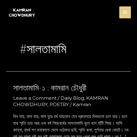
Skip
MA
to
content
ME
#সালতামামি
সালতামামি-১ : কামরান চৌধুরী
সালতামামি-১
:
Leave a Comment
/
Daily Blog
,
KAMRAN
কামরান
CHOWDHURY
,
POETRY
/
Kamran
চৌধুরী
দিন যায়, মাস যায়, মাস ঘুরে বর্ষ যায়কেন যেন দ্রুতলয়ে দিনগুলো চলে যায়। চলে
যায় স্মৃতি হয়ে আর এক বর্ষ পিছেবর্ষের সালতামামি খুলে বসে হাঁটি পিছে। হাসি
কান্না, ব্যর্থ পণ মনাকাশে ভেসে ওঠেকত ছবি, স্মৃতি কথা, পূর্ণতার রেখা ফোটে। নব
বর্ষ নব আশা তুষ্ট মন তুষ্ট আশাক্ষমা চেয়ে সব মনে খেলা শুরু করি পাশা। নব […]