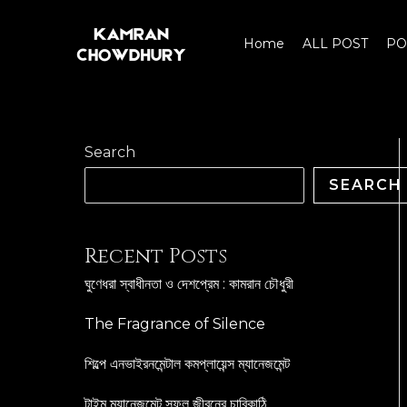
Skip
to
Home
ALL POST
PO
content
Search
SEARCH
Recent Posts
ঘুণেধরা স্বাধীনতা ও দেশপ্রেম : কামরান চৌধুরী
The Fragrance of Silence
শিল্পে এনভাইরনমেন্টাল কমপ্লায়েন্স ম্যানেজমেন্ট
টাইম ম্যানেজমেন্ট সফল জীবনের চাবিকাঠি