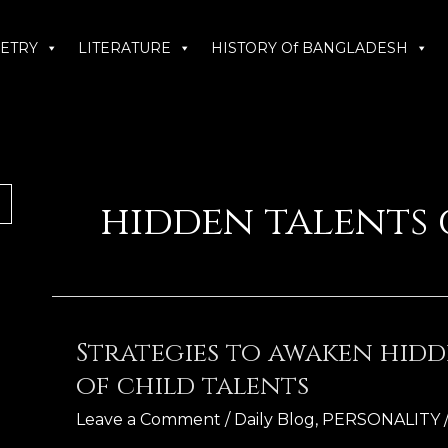
ETRY
LITERATURE
HISTORY Of BANGLADESH
hidden talents
Strategies to awaken hid
Strategies
to
of child talents
awaken
hidden
Leave a Comment
/
Daily Blog
,
PERSONALITY
talent