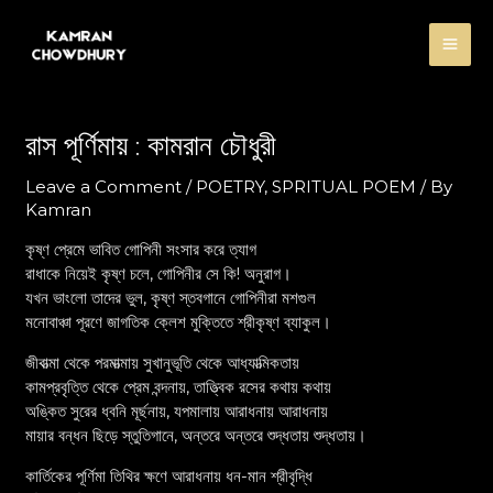
Skip
Post
MA
to
navigation
content
ME
রাস পূর্ণিমায় : কামরান চৌধুরী
Leave a Comment
/
POETRY
,
SPRITUAL POEM
/ By
Kamran
কৃষ্ণ প্রেমে ভাবিত গোপিনী সংসার করে ত্যাগ
রাধাকে নিয়েই কৃষ্ণ চলে, গোপিনীর সে কি! অনুরাগ।
যখন ভাংলো তাদের ভুল, কৃষ্ণ স্তবগানে গোপিনীরা মশগুল
মনোবাঞ্চা পূরণে জাগতিক ক্লেশ মুক্তিতে শ্রীকৃষ্ণ ব্যাকুল।
জীবাত্মা থেকে পরমাত্মায় সুখানুভূতি থেকে আধ্যাত্মিকতায়
কামপ্রবৃত্তি থেকে প্রেম বন্দনায়, তাত্ত্বিক রসের কথায় কথায়
অঙ্কিত সুরের ধ্বনি মূর্ছনায়, যপমালায় আরাধনায় আরাধনায়
মায়ার বন্ধন ছিড়ে স্তুতিগানে, অন্তরে অন্তরে শুদ্ধতায় শুদ্ধতায়।
কার্তিকের পূর্ণিমা তিথির ক্ষণে আরাধনায় ধন-মান শ্রীবৃদ্ধি