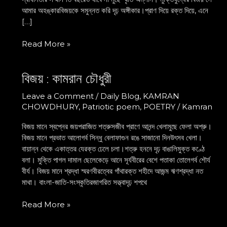
আমার অহঙ্কারবিজয়কে সমুন্নত করি দৃঢ় অঙ্গীকার।প্রাণ দিয়ে রক্ত দিয়ে, এনে
[…]
Read More »
বিজয় : কামরান চৌধুরী
বিজয়
:
Leave a Comment
/
Daily Blog
,
KAMRAN
কামরান
CHOWDHURY
,
Patriotic poem
,
POETRY
/
Kamran
চৌধুরী
বিজয় মানে স্বপ্নের জয়পরাজিত শত্রুসজীব প্রাণে আনন্দ খেলামুছে ফেলা অশ্রু।
বিজয় মানে প্রভাত আলোগর্ব সিন্ধু বেলাফাগুন রঙে সাজানো দিনউৎসব খেলা।
বায়ান্ন থেকে একাত্তর যেরক্ত ঢেলে চলা।শত্রু হননে দৃঢ় বাঙালিমুক্ত কণ্ঠে
বলা। মুক্তি পাগল দামাল ছেলেকেড়ে আনে সূর্যবীরের বেশে পতাকা তোলেগর্ব শৌর্য
বীর্য। বিজয় মানে শ্রদ্ধা স্মরণবীরত্বের গাঁথারক্ত শহীদে আজন্ম ঋণশ্রদ্ধা নত
মাথা। বাংলা-জাতি-সংস্কৃতিরজাগরিত সত্ত্বাদৃঢ় শপথে
Read More »