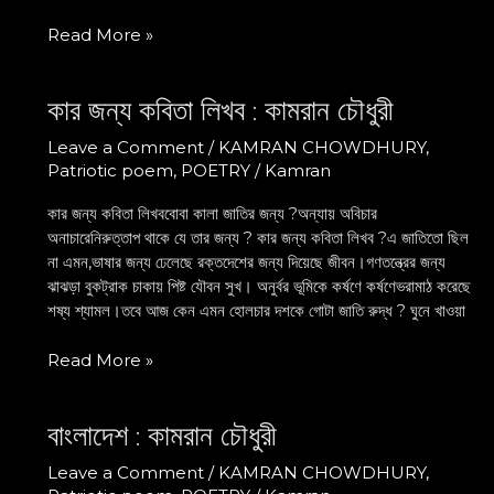
Read More »
কার জন্য কবিতা লিখব : কামরান চৌধুরী
কার
জন্য
Leave a Comment
/
KAMRAN CHOWDHURY
,
কবিতা
Patriotic poem
,
POETRY
/
Kamran
লিখব
:
কার জন্য কবিতা লিখববোবা কালা জাতির জন্য ?অন্যায় অবিচার
কামরান
অনাচারেনিরুত্তাপ থাকে যে তার জন্য ? কার জন্য কবিতা লিখব ?এ জাতিতো ছিল
চৌধুরী
না এমন,ভাষার জন্য ঢেলেছে রক্তদেশের জন্য দিয়েছে জীবন।গণতন্ত্রের জন্য
ঝাঝড়া বুকট্রাক চাকায় পিষ্ট যৌবন সুখ। অনুর্বর ভূমিকে কর্ষণে কর্ষণেভরামাঠ করেছে
শষ্য শ্যামল।তবে আজ কেন এমন হোলচার দশকে গোটা জাতি রুদ্ধ ? ঘুনে খাওয়া
Read More »
বাংলাদেশ : কামরান চৌধুরী
বাংলাদেশ
:
Leave a Comment
/
KAMRAN CHOWDHURY
,
কামরান