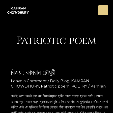
Skip
MA
to
content
ME
Patriotic poem
বিজয় : কামরান চৌধুরী
বিজয়
:
Leave a Comment
/
Daily Blog
,
KAMRAN
কামরান
CHOWDHURY
,
Patriotic poem
,
POETRY
/
Kamran
চৌধুরী
লড়াই আনে অর্জন বৃথা নয় বিসর্জনসুফল সুদিন আসে স্বপ্ন সুখের গর্জন।দামাল
ছেলের প্রাণ আনে নতুন প্রভাতদুঃখ ঘুচিয়ে দিয়ে জানায় সে সুপ্রভাত। ন’মাসে লেখা
কবিতা সেই সে মুক্তির দিনবিজয় গৌরবে গাঁথা বাংলাদেশ স্বাধীন।বাঙালি রাখবে ধরে
স্বাধীনতার সম্মানশত বছরেও যাবে না মুছে স্মৃতি অম্লান। মুক্তিযুদ্ধের বিজয় সে