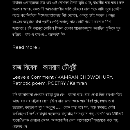
বায়ান্ন একাত্তরের হাত ধরে এই দেশেস্বাধীনতা তুমি এলে, বাঙালীর ঘরে ঘরে।লক্ষ
জনতার অশ্রু, রক্তনদী আত্মত্যাগেবীর জাতি গৌরবের মালা পড়ে হাসি মুখে।তেইশ
বছরে শত নির্যাতন নিষ্পেষণেঠেকেছে পিঠ দেয়ালে, একত্র তাই সকলে। বজ্র
কণ্ঠের আহ্বানে বাঁধা প্রাচীর পেড়িয়েসাড়ে সাত কোটি প্রাণে আলোক শিখা
জ্বলেছে।এই বসন্তে কোকিল শিকল ছেড়ার গানেমোহমুগ্ধ করেছিল মুক্তির সুর
ছড়িয়ে। তারপর তারপর… অনেকটা দিন
Read More »
রাজ বিবেক : কামরান চৌধুরী
রাজ
বিবেক
Leave a Comment
/
KAMRAN CHOWDHURY
,
:
Patriotic poem
,
POETRY
/
Kamran
কামরান
চৌধুরী
যদি ভালোবাসো দেশতবে ছাড়ো ভন্ড বেশ।ভালো করে চেয়ে দেখো নিজ চারপাশেঘিরে
আছে যত সব চাটুকার বেশে।ছিল যারা রুগ্ন শুষ্ক আর বিবর্ণ পান্ডুরআজ তারা
তরতাজা, রক্তকণা দূষণ অঙ্কুর …… কোন যাদু বলে সব, গড়ে ইমারত, মোটা
অর্থকড়িগর্বে দর্পে ঘোরাঘুরি যত্রতত্র বাড়াবাড়ি !সানগ্ল্যাস পড়ে দেখো? আর মিটিমিটি
হাসো?লোক দেখানো ভোড়ং, ভাওতাবাজির খেলা ভালোবাসো?প্রজন্মকে করে পঙ্গু,
মেরুদন্ড সে