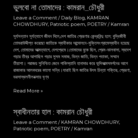
ভুলবো না তোমাদের : কামরান_চৌধুরী
ভুলবো
না
Leave a Comment
/
Daily Blog
,
KAMRAN
তোমাদের
CHOWDHURY
,
Patriotic poem
,
POETRY
/
Kamran
:
কামরান_চৌধুরী
সূর্যসন্তান সূর্যত্যাগে জীবন দিলে,দেশ জাতির প্রেরণার কেন্দ্রবিন্দু হলে; বুদ্ধিজীবী
তোমরাউদ্দীপ্ত করেছো জাতিকে স্বাধীকার আন্দোলনে-মুক্তিসংগ্রামেস্বাধীন হয়েছে
দেশ, তোমাদের আত্মত্যাগে, দেশপ্রেমে।তোমাদের বুকে ছিল, প্রেম-ভালবাসা, স্বদেশ
গড়ার তীব্র আশাছিল গড়ার সুসম সমাজ, ভিন্ন জাতি, ভিন্ন পতাকা, সম্মান
তীয়াশা। পরাজয় সুনিশ্চিত জেনে পাকিস্তানি হানাদার করে ফন্দিআত্মসমর্পনের আগে
রাজাকার আলবদরের কালো সন্ধি।যারাই ছিল জাতির উৎস চিন্তা শক্তির, প্রেরণা,
ভরসাস্থলনীলনক্সায় ঘৃণ্য
Read More »
স্বাধীনতার হাল : কামরান চৌধুরী
স্বাধীনতার
হাল
Leave a Comment
/
KAMRAN CHOWDHURY
,
:
Patriotic poem
,
POETRY
/
Kamran
কামরান
চৌধুরী