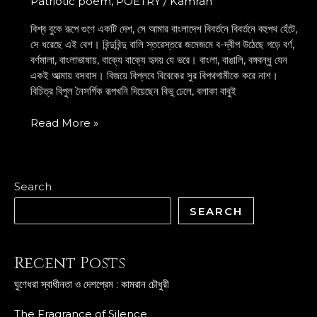
Patriotic poem
,
POETRY
/
Kamran
চৌধুরী
বিশ্ব বুকে রূপে গুণে একটি দেশ, সে আমার বাংলাদেশ বিবর্তনে বিবর্তনে বহুপথ হেঁটে,
সে ধরেছে এই বেশ। বিন্দুবিন্দু বালি স্তরেস্তরে জমেজমে ব-দ্বীপ উঠেছে গড়ে বর্ণ,
বর্ণমালা, বাংলাভাষায়, বাক্যে বাক্যে হৃদয় যে ভরে। বাংলা, বাঙালি, বঙ্গবন্ধু যেন
একই আত্মায় বসবাস। বিজয়ে বিপ্লবে বিবেকের সুর বিপথগামীকে করে নাশ।
বিচিত্র বিপুল নৈসর্গিক রূপখনি দিয়েছেন বিভু ঢেলে, বলাকা বাবুই
Read More »
Search
SEARCH
Recent Posts
ঘুণেধরা স্বাধীনতা ও দেশপ্রেম : কামরান চৌধুরী
The Fragrance of Silence